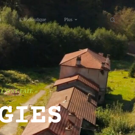
t
L’hydraulique
Plus
L’ONT FAIT. »
GIES