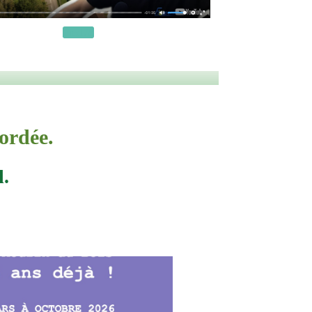
Fred78
ordée.
l.