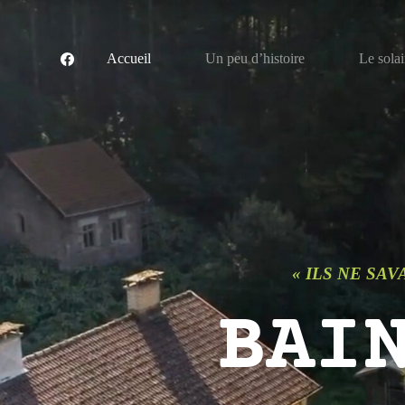
P
a
s
Accueil
Un peu d’histoire
Le solai
s
e
r
a
u
c
o
n
t
e
n
u
« ILS NE SAV
BAI