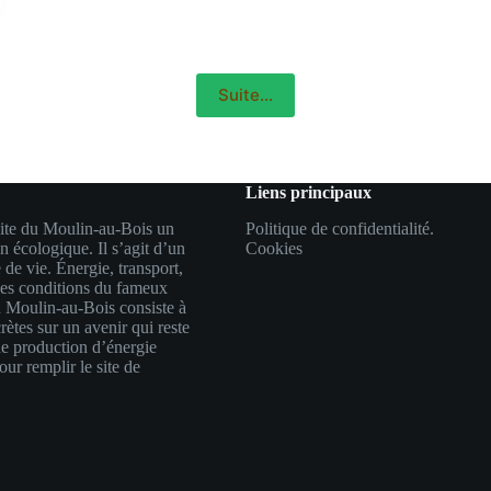
Suite...
Liens principaux
 site du Moulin-au-Bois un
Politique de confidentialité.
n écologique. Il s’agit d’un
Cookies
 de vie. Énergie, transport,
s les conditions du fameux
oulin-au-Bois consiste à
ètes sur un avenir qui reste
e production d’énergie
our remplir le site de