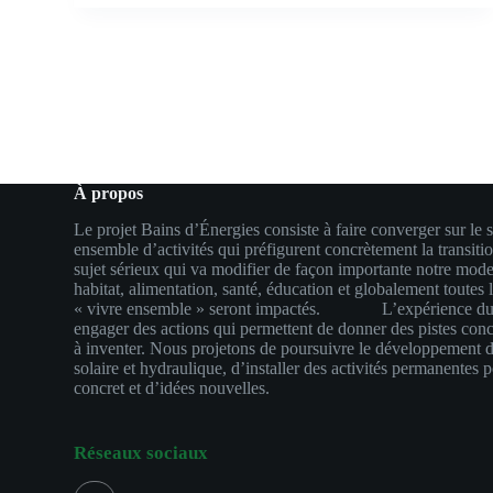
À propos
Le projet Bains d’Énergies consiste à faire converger sur le
ensemble d’activités qui préfigurent concrètement la transitio
sujet sérieux qui va modifier de façon importante notre mode
habitat, alimentation, santé, éducation et globalement toute
« vivre ensemble » seront impactés. L’expérience du M
engager des actions qui permettent de donner des pistes concr
à inventer. Nous projetons de poursuivre le développement d
solaire et hydraulique, d’installer des activités permanentes p
concret et d’idées nouvelles.
Réseaux sociaux