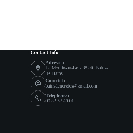
Contact Info
Adresse :
Le Moulin-au-Bois 88240 Bains-
les-Bains
Courriel :
bainsdenergies@gmail.com
Téléphone :
09 82 52 49 01