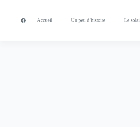
P
a
s
Accueil
Un peu d’histoire
Le solai
s
e
r
a
u
c
o
n
t
e
n
u